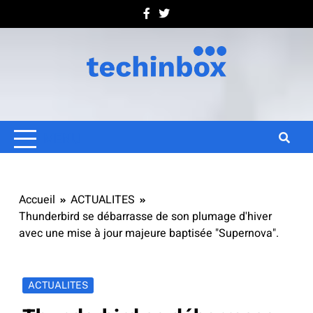
Skip
to
content
Techinbox
Tout savoir sur votre boîte de réception
MENU
Accueil
ACTUALITES
Thunderbird se débarrasse de son plumage d'hiver
avec une mise à jour majeure baptisée "Supernova".
ACTUALITES