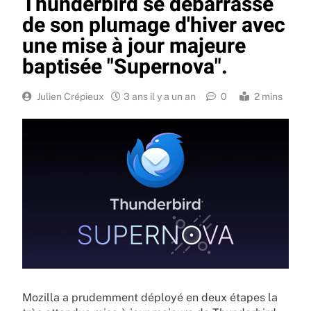
Thunderbird se débarrasse
de son plumage d'hiver avec
une mise à jour majeure
baptisée "Supernova".
Julien Crépieux
3 ans il y a un an
0
2 mins
Mozilla a prudemment déployé en deux étapes la